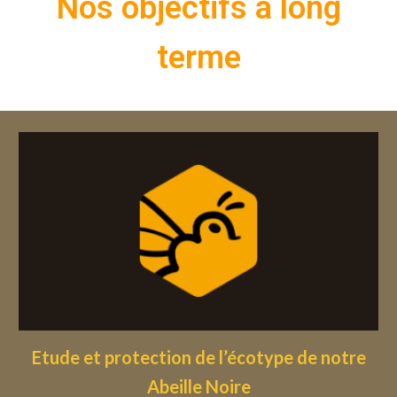
Nos objectifs à long
terme
Etude et protection de l’écotype de notre
Abeille Noire